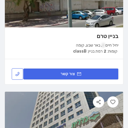
בניין טרם
יחיל חיים
2
,
באר שבע
,
קומה
קומות:
2
רמת בניין:
classB
צור קשר