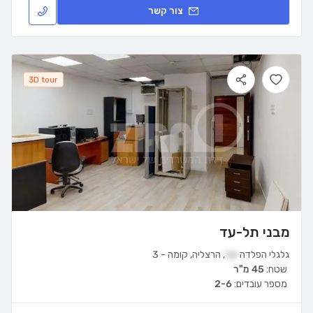
צור קשר
3D tour
מבני תל-עד
גלגלי הפלדה
16
,
הרצליה
,
קומה
-
3
שטח:
45 מ"ר
מספר עובדים:
2-6