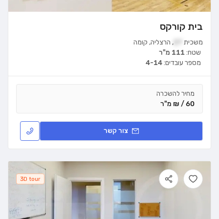
בית קורקס
משכית
27
,
הרצליה
,
קומה
שטח:
111 מ"ר
מספר עובדים:
4-14
מחיר להשכרה
60 / ₪ מ"ר
צור קשר
3D tour