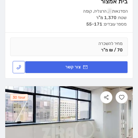
בית אמצור
הסדנאות
8
,
הרצליה
,
קומה
שטח:
1,370 מ"ר
מספר עובדים:
55-171
מחיר להשכרה
70 / ₪ מ"ר
צור קשר
3D tour