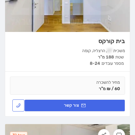
בית קורקס
משכית
27
,
הרצליה
,
קומה
שטח:
188 מ"ר
מספר עובדים:
8-24
מחיר להשכרה
60 / ₪ מ"ר
צור קשר