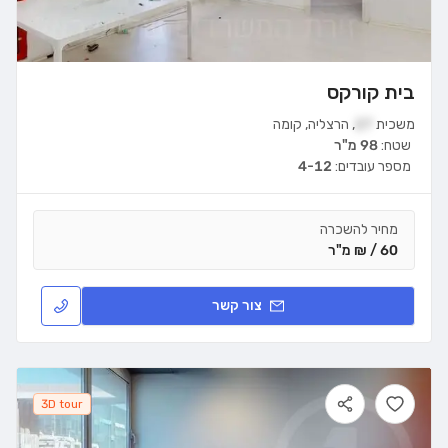
בית קורקס
משכית
27
,
הרצליה
,
קומה
שטח:
98 מ"ר
מספר עובדים:
4-12
מחיר להשכרה
60 / ₪ מ"ר
צור קשר
3D tour