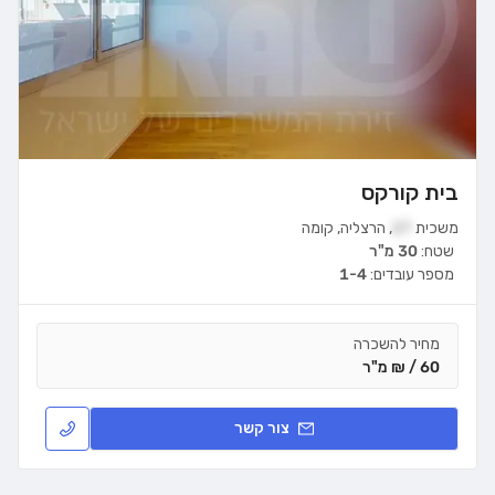
בית קורקס
משכית
27
,
הרצליה
,
קומה
שטח:
30 מ"ר
מספר עובדים:
1-4
מחיר להשכרה
60 / ₪ מ"ר
צור קשר