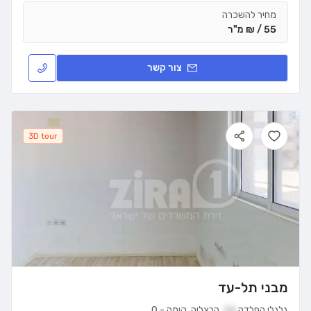
מחיר להשכרה
55 / ₪ מ"ר
צור קשר
3D tour
מבני תל-עד
גלגלי הפלדה
16
,
הרצליה
,
קומה
-
0