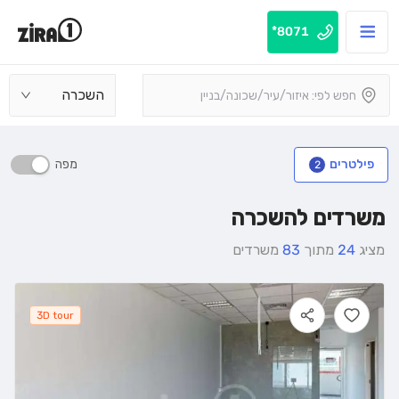
8071*
השכרה
מפה
פילטרים
2
משרדים להשכרה
מציג
24
מתוך
83
משרדים
3D tour