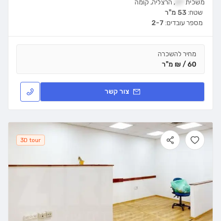
משכית
27
,
הרצליה
,
קומה
שטח:
53 מ"ר
מספר עובדים:
2-7
מחיר להשכרה
60 / ₪ מ"ר
צור קשר
3D tour