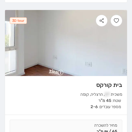
3D tour
בית קורקס
משכית
27
,
הרצליה
,
קומה
שטח:
45 מ"ר
מספר עובדים:
2-6
מחיר להשכרה
65 / ₪ מ"ר