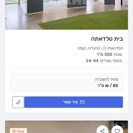
בית טלדאתה
הסדנאות
10
,
הרצליה
,
קומה
שטח:
350 מ"ר
מספר עובדים:
14-44
מחיר להשכרה
85 / ₪ מ"ר
צור קשר
3D tour