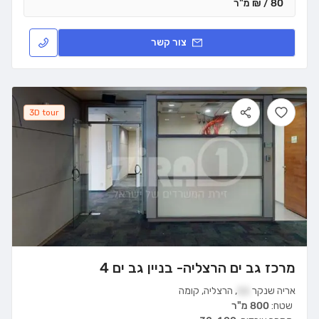
80 / ₪ מ"ר
צור קשר
3D tour
מרכז גב ים הרצליה- בניין גב ים 4
אריה שנקר
11
,
הרצליה
,
קומה
שטח:
800 מ"ר