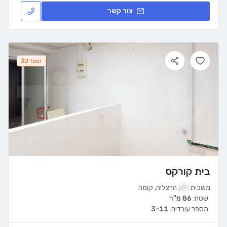
צור קשר
3D tour
בית קורקס
משכית
27
,
הרצליה
,
קומה
שטח:
86 מ"ר
מספר עובדים:
3-11