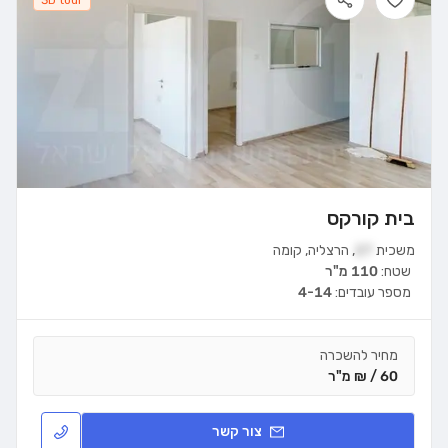
3D tour
בית קורקס
משכית
27
,
הרצליה
,
קומה
שטח:
110 מ"ר
מספר עובדים:
4-14
מחיר להשכרה
60 / ₪ מ"ר
צור קשר