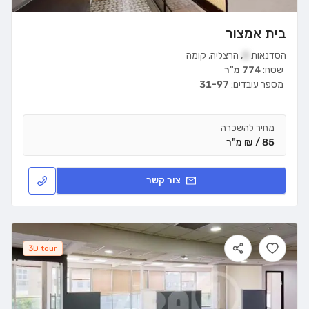
בית אמצור
הסדנאות
8
,
הרצליה
,
קומה
שטח:
774 מ"ר
מספר עובדים:
31-97
מחיר להשכרה
85 / ₪ מ"ר
צור קשר
3D tour