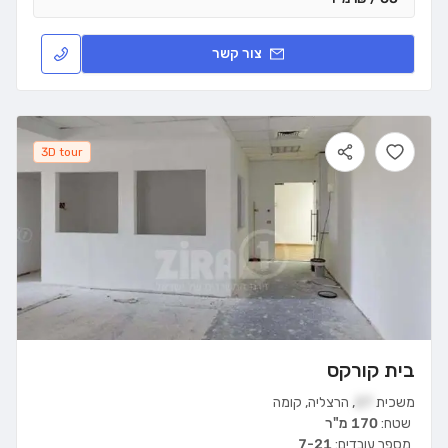
צור קשר
3D tour
בית קורקס
משכית
27
,
הרצליה
,
קומה
שטח:
170 מ"ר
מספר עובדים:
7-21