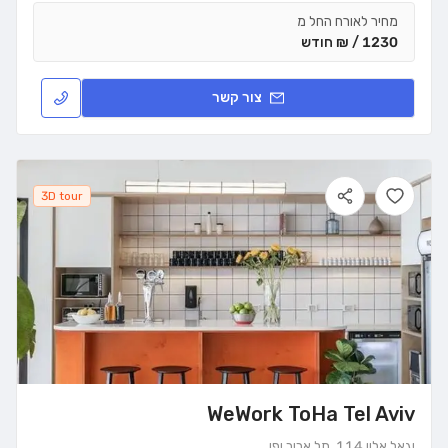
מחיר לאורח החל מ
1230 / ₪ חודש
צור קשר
3D tour
WeWork ToHa Tel Aviv
יגאל אלון 114, תל אביב יפו