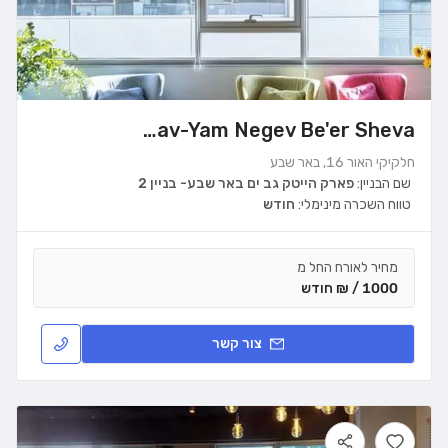
WeWork Gav-Yam Negev Be'er Sheva
חלקיקי האור 16, באר שבע
שם הבניין:
פארק הייטק גב ים באר שבע- בניין 2
טווח השכרה מינימלי:
חודש
מחיר לאורח החל מ
1000 / ₪ חודש
צור קשר