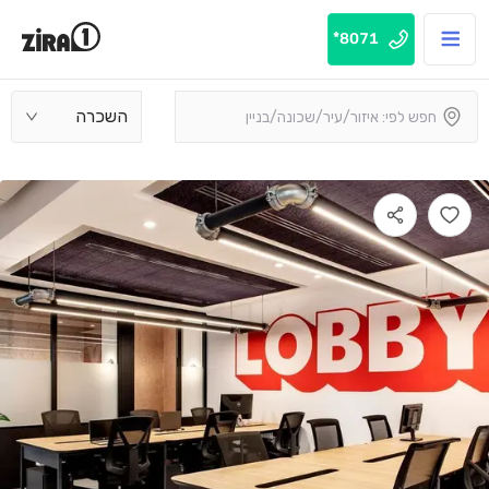
8071*
השכרה