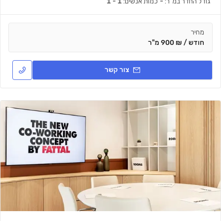
גודל החדר במ"ר:
-
כמות אנשים:
1 - 1
מחיר
חודש / ₪ 900 מ"ר
צור קשר