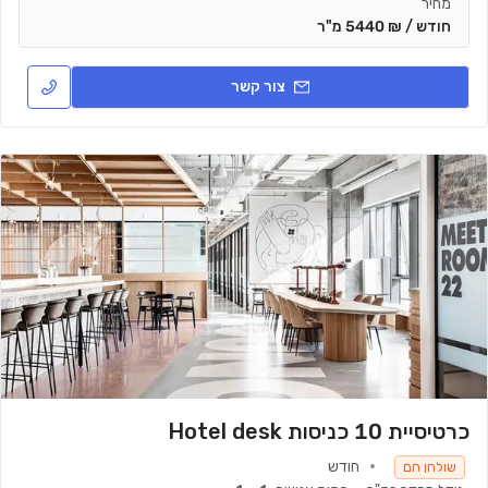
מחיר
חודש / ₪ 5440 מ"ר
צור קשר
כרטיסיית 10 כניסות Hotel desk
חודש
שולחן חם